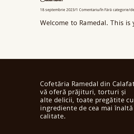
Salut lume!
/
/
/
18 septembrie 2023
1 Comentariu
în
Fără categorie
d
Welcome to Ramedal. This is yo
Cofetăria Ramedal din Calafa
vă oferă prăjituri, torturi și
alte delicii, toate pregătite cu
ingrediente de cea mai înaltă
calitate.