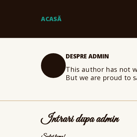
ACASĂ
DESPRE
ADMIN
This author has not wr
But we are proud to 
Intrari dupa admin