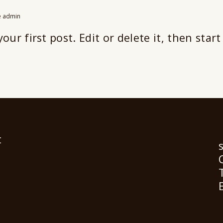
e
admin
ur first post. Edit or delete it, then start
t